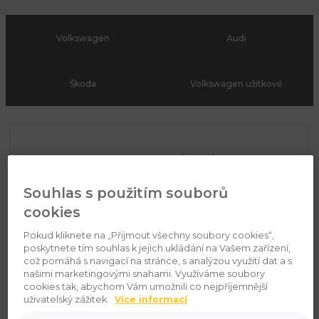
Volkswagen
Audi
Škoda
Volkswagen užitkové
Najdi si svůj vůz
Souhlas s použitím souborů
cookies
Pokud kliknete na „Přijmout všechny soubory cookies“,
poskytnete tím souhlas k jejich ukládání na Vašem zařízení,
což pomáhá s navigací na stránce, s analýzou využití dat a s
našimi marketingovými snahami. Využíváme soubory
cookies tak, abychom Vám umožnili co nejpříjemnější
uživatelský zážitek.
Více informací