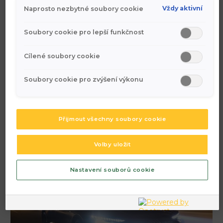
Vždy aktivní
Naprosto nezbytné soubory cookie
Soubory cookie pro lepší funkčnost
Cílené soubory cookie
Tato inzerce není nabídkou k uzavření kupní smlouvy ve
Soubory cookie pro zvýšení výkonu
smyslu ust. § 1732 odst. 1, odst. 2 zákona č. 89/2012 Sb.,
občanského zákoníku. Veškerá prezentace zde uvedeného
zboží je pouze informativního charakteru.
Přijmout všechny soubory cookie
Nabídky
Volby uložit
Nastavení souborů cookie