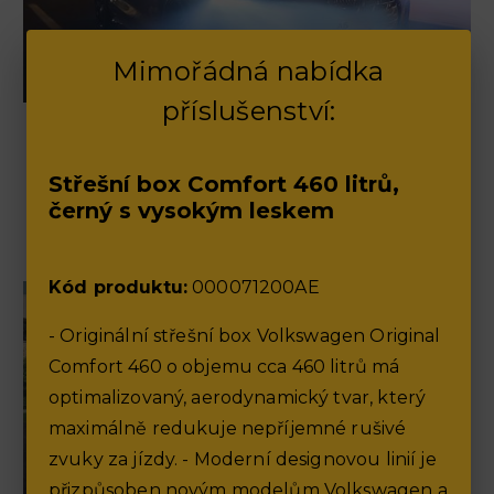
Mimořádná nabídka
příslušenství:
Výherce soutěže o vůz na víkend
Střešní box Comfort 460 litrů,
18.5.2026
černý s vysokým leskem
Gratulujeme!
Kód produktu:
000071200AE
- Originální střešní box Volkswagen Original
Comfort 460 o objemu cca 460 litrů má
optimalizovaný, aerodynamický tvar, který
maximálně redukuje nepříjemné rušivé
zvuky za jízdy. - Moderní designovou linií je
přizpůsoben novým modelům Volkswagen a