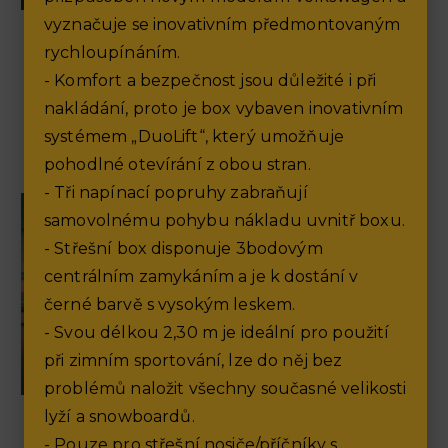
vyznačuje se inovativním předmontovaným
Výprodej skladu Volkswagen
rychloupínáním.
- Komfort a bezpečnost jsou důležité i při
13.5.2026
nakládání, proto je box vybaven inovativním
Vybrali jsme pro vás 12 vozů v rámci výprodeje skladu za
systémem „DuoLift“, který umožňuje
skvělé ceny.
pohodlné otevírání z obou stran.
- Tři napínací popruhy zabraňují
samovolnému pohybu nákladu uvnitř boxu.
- Střešní box disponuje 3bodovým
centrálním zamykáním a je k dostání v
černé barvě s vysokým leskem.
- Svou délkou 2,30 m je ideální pro použití
při zimním sportování, lze do něj bez
problémů naložit všechny současné velikosti
lyží a snowboardů.
Ceny, které vás posadí za volant
- Pouze pro střešní nosiče/příčníky s