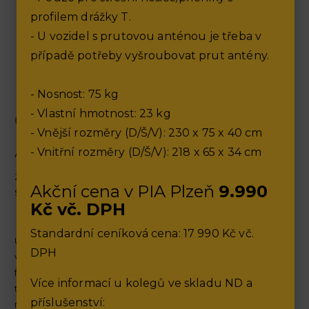
profilem drážky T.
10.5.2026
- U vozidel s prutovou anténou je třeba v
Akce od Volkswagen Užitkové vozy - Caddy, Transpoter,
případě potřeby vyšroubovat prut antény.
Crafter, ID.Buzz Cargo... Ceny, které byste nečekali.
- Nosnost: 75 kg
- Vlastní hmotnost: 23 kg
Co děláme
- Vnější rozměry (D/Š/V): 230 x 75 x 40 cm
- Vnitřní rozměry (D/Š/V): 218 x 65 x 34 cm
Autorizovaný
PRODEJ
a
SERVIS
vozů.
Zastupujeme koncernové značky (Porsche Holding
Akční cena v PIA Plzeň
9.990
Salzburg, Volkswagen Group):​
Kč vč. DPH
Volkswagen
,
Audi,
Škoda,
Volkswagen Užitkové vozy
a
Das WeltAuto
Standardní ceníková cena: 17 990 Kč vč.
Umíme zajistit vše, co je spojené s pořízením a provozem
DPH
vašeho nového nebo ojetého auta - postaráme se o
financování, pojištění, konfiguraci, prodej, nákup, servis,
Více informací u kolegů ve skladu ND a
technickou kontrolu, emise, přihlášení do provozu,
příslušenství:
náhradní díly a příslušenství. Prostě to nechte na nás, rádi