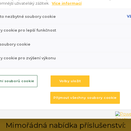
emnější uživatelský zážitek.
Více informací
Vybrali jsme pro vás 12 vozů v rámci výprodeje skladu za skv
Vž
to nezbytné soubory cookie
y cookie pro lepší funkčnost
 soubory cookie
10.5.2026
y cookie pro zvýšení výkonu
Ceny, které vás posadí za volant
Akce od Volkswagen Užitkové vozy - Caddy, Transpoter, Craft
ní souborů cookie
Volby uložit
Přijmout všechny soubory cookie
30.3.2026
Audi Q7 Perfection
Mimořádná nabídka příslušenství: