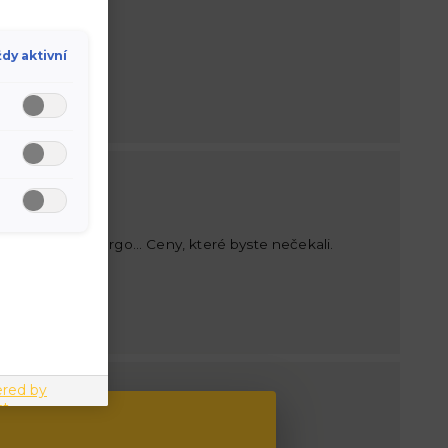
ělé ceny.
dy aktivní
er, ID.Buzz Cargo... Ceny, které byste nečekali.