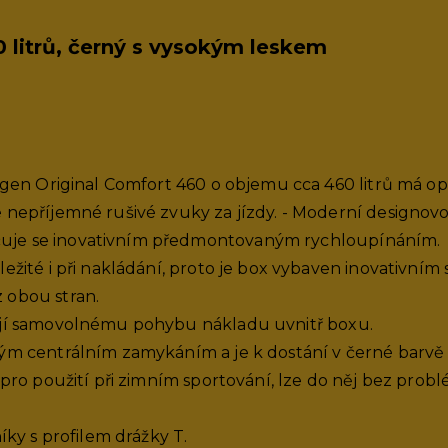
Dopřejte si dokonalost od 1 999 500 Kč bez DPH. Poslední
cenových relacích.
 litrů, černý s vysokým leskem
11.3.2026
wagen Original Comfort 460 o objemu cca 460 litrů má o
Výkupní bonus u vozů Škoda
 nepříjemné rušivé zvuky za jízdy. - Moderní designovo
Využijte výkupní bonus až 70 000,- Kč k vašemu novému 
uje se inovativním předmontovaným rychloupínáním.
ežité i při nakládání, proto je box vybaven inovativním
 obou stran.
ují samovolnému pohybu nákladu uvnitř boxu.
ým centrálním zamykáním a je k dostání v černé barvě
 pro použití při zimním sportování, lze do něj bez pro
17.12.2025
íky s profilem drážky T.
Nové Audi Q3