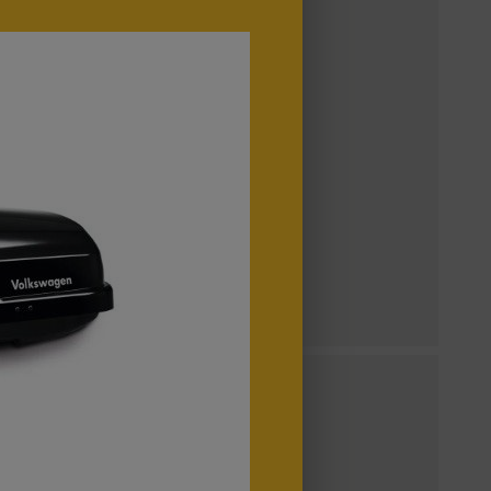
mit!
vozů Volkswagen