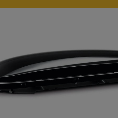
Zcela nové Audi A6, to je evoluce legendy! Přijďte se sezná
29.9.2025
Slavíme 75 let výroby užitkových 
Oslavte je spolu s námi akčními nabídkami