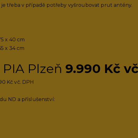
 je třeba v případě potřeby vyšroubovat prut antény.
Navrženo pro život.
 75 x 40 cm
 65 x 34 cm
15.12.2025
Nový VW T-Roc již v našem salonu
 PIA Plzeň
9.990 Kč v
Přijďte ho okouknout - v krásné konfiguraci R-Line vás urči
90 Kč vč. DPH
adu ND a příslušenství:
3.11.2025
Nové Audi A6 v našem salonu