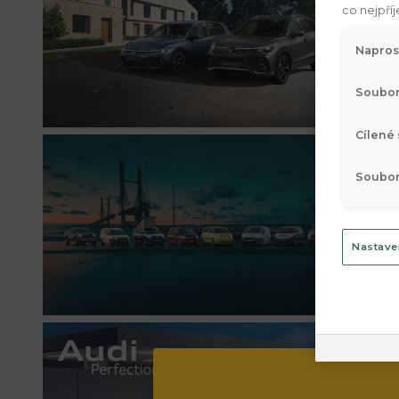
co nejpříj
Napros
Soubor
Cílené
Soubor
Nastave