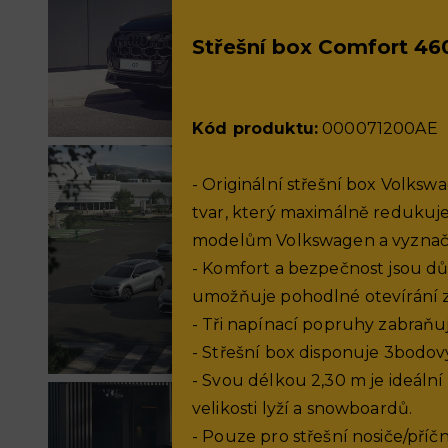
Střešní box Comfort 460
Kód produktu:
000071200AE
- Originální střešní box Volks
tvar, který maximálně redukuje
modelům Volkswagen a vyznač
- Komfort a bezpečnost jsou důl
umožňuje pohodlné otevírání z
- Tři napínací popruhy zabraň
- Střešní box disponuje 3bodov
- Svou délkou 2,30 m je ideální
velikosti lyží a snowboardů.
- Pouze pro střešní nosiče/příčn