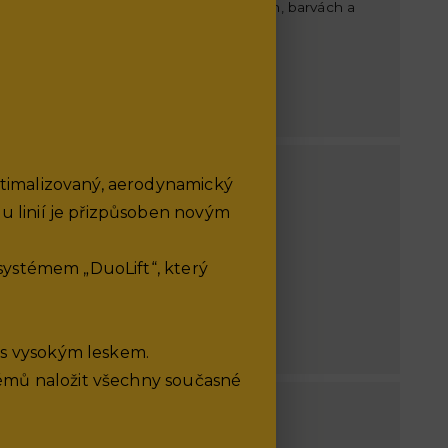
ch 13 vozů v nabídce v různých výbavách, barvách a
ptimalizovaný, aerodynamický
u linií je přizpůsoben novým
vozu Škoda
 systémem „DuoLift“, který
 s vysokým leskem.
blémů naložit všechny současné