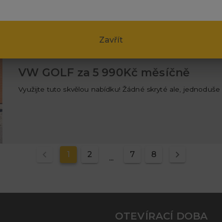
Zavřít
5.8.2025
VW GOLF za 5 990Kč měsíčně
Využijte tuto skvělou nabídku! Žádné skryté ale, jednoduše 
1
2
7
8
...
OTEVÍRACÍ DOBA