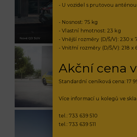
- U vozidel s prutovou anténou
- Nosnost: 75 kg
- Vlastní hmotnost: 23 kg
- Vnější rozměry (D/Š/V): 230 x
- Vnitřní rozměry (D/Š/V): 218 x
Akční cena v
Standardní ceníková cena: 17 9
Více informací u kolegů ve skl
tel.: 733 639 510
tel.: 733 639 511