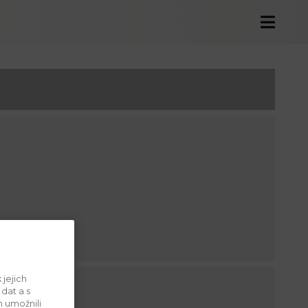
 jejich
dat a s
 umožnili