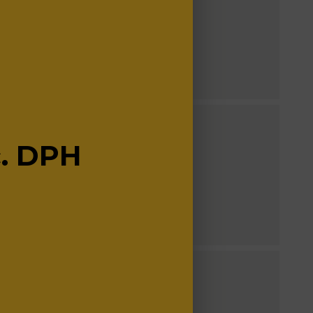
č. DPH
tě nadchne.